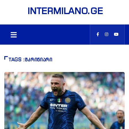
INTERMILANO.GE
TAGS :ᲨᲙᲠᲘᲜᲘᲐᲠᲘ