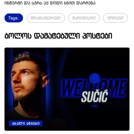
ინტერში და სურს აქ დიდი ხნით დარჩენა.
Tags:
ტრანსფერები
შკრინიარი
ჭორები
ბოლოს დამატებული პოსტები
ᲐᲮᲐᲚᲘ ᲐᲛᲑᲔᲑᲘ