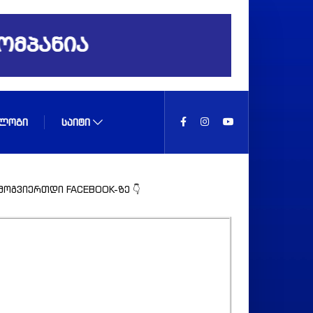
ᲚᲝᲒᲘ
ᲡᲐᲘᲢᲘ
მოგვიერთდი FACEBOOK-ზე 👇