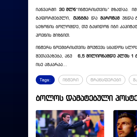
იანვარში
30 მლნ
“ინტერისთვის” მზადაა. იმ
გაფორმებული,
ჟანგმა
და
მაროტამ
უნდა გ
სეზონის ბოლომდე, თუ გაყიდონ იგი კაპიტა
პოვნის მიზნით.
ინტერს ნოემბრისთვის მოუწევს სცადოს სლოვ
შეთავაზება, ანუ
6,5 მილიონამდე პლუს 1 
ისე აშკარაა…
Tags:
ინტერი
ტრანსფერები
შ
ბოლოს დამატებული პოსტე