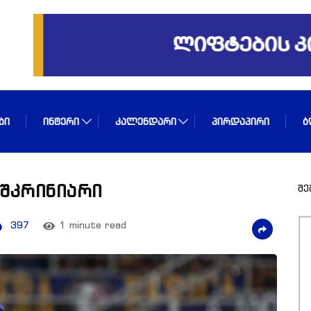
ᲑᲘ
ᲘᲜᲢᲔᲠᲘ
ᲙᲐᲚᲔᲜᲓᲐᲠᲘ
ᲞᲘᲠᲓᲐᲞᲘᲠᲘ
Ბ
 შკრინიარი
შე
397
1 minute read