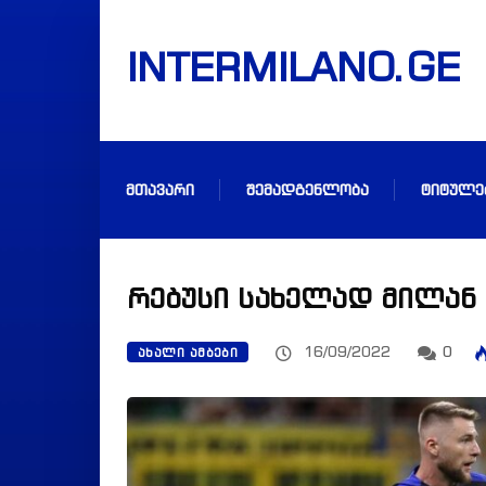
INTERMILANO.GE
ᲛᲗᲐᲕᲐᲠᲘ
ᲨᲔᲛᲐᲓᲒᲔᲜᲚᲝᲑᲐ
ᲢᲘᲢᲣᲚᲔ
რებუსი სახელად მილან
16/09/2022
0
ᲐᲮᲐᲚᲘ ᲐᲛᲑᲔᲑᲘ