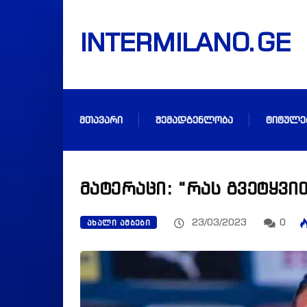
INTERMILANO.GE
ᲛᲗᲐᲕᲐᲠᲘ
ᲨᲔᲛᲐᲓᲒᲔᲜᲚᲝᲑᲐ
ᲢᲘᲢᲣᲚᲔ
მატერაცი: “რას გვეტყვი
23/03/2023
0
ᲐᲮᲐᲚᲘ ᲐᲛᲑᲔᲑᲘ