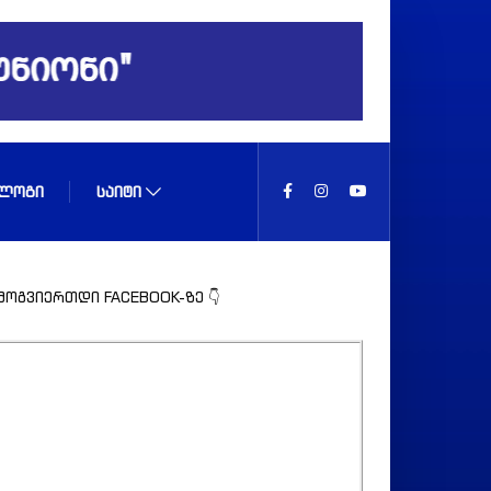
ᲚᲝᲒᲘ
ᲡᲐᲘᲢᲘ
მოგვიერთდი FACEBOOK-ზე 👇