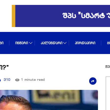
ᲑᲘ
ᲘᲜᲢᲔᲠᲘ
ᲙᲐᲚᲔᲜᲓᲐᲠᲘ
ᲞᲘᲠᲓᲐᲞᲘᲠᲘ
Ბ
თ?”
შე
310
1 minute read