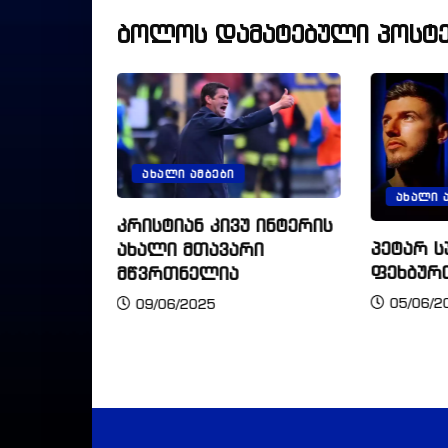
ბოლოს დამატებული პოსტე
ᲐᲮᲐᲚᲘ ᲐᲛᲑᲔᲑᲘ
ᲐᲮᲐᲚᲘ 
კრისტიან კივუ ინტერის
პეტარ ს
ახალი მთავარი
ფეხბურ
მე
მწვრთნელია
05/06/2
09/06/2025
აკეთა