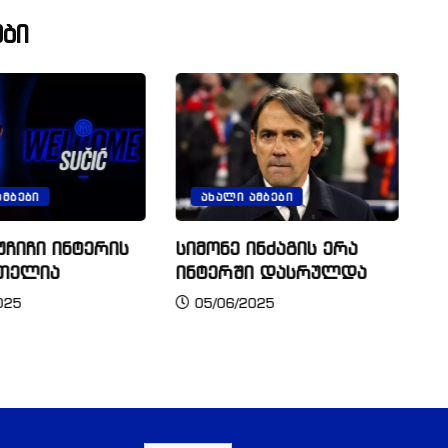
ბი
ᲐᲛᲑᲔᲑᲘ
ᲐᲮᲐᲚᲘ ᲐᲛᲑᲔᲑᲘ
უჩიჩი ინტერის
სიმონე ინძაგის ერა
ი
თელია
ინტერში დასრულდა
თ
ბ
025
05/06/2025
შ