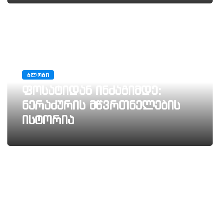
ᲑᲚᲝᲒᲘ
ფოსატიდან ინძაგიმდე:
ნერაძურის მწვრთნელების
ისტორია