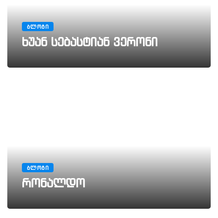
ᲑᲚᲝᲒᲘ
ხუან სებასტიან ვერონი
ᲑᲚᲝᲒᲘ
რონალდო