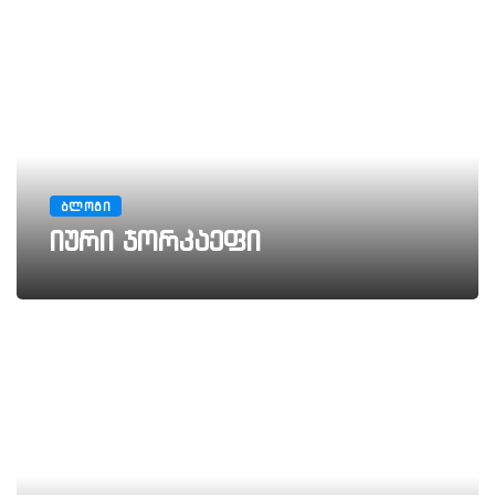
ᲑᲚᲝᲒᲘ
იური ჯორკაეფი