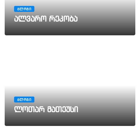
ᲑᲚᲝᲒᲘ
ალვარო რეკობა
ᲑᲚᲝᲒᲘ
ლოთარ მათეუსი